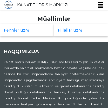
KAİNAT TƏDRİS MƏRKƏZİ
Müəllimlər
Fənnlər üzrə
Filiallar üzrə
HAQQIMIZDA
Kainat Tədris Mərkəzi (KTM) 2001-ci ildə təsis edilmişdir. İlk vaxtlar
Mərkəzdə yalnız ali məktəblərə hazırlıq həyata keçirilsə də, hal-
hazırda bir çox istiqamətlərdə fəaliyyət göstərməkdədir. Əsas
istiqamətlər aşağıdakılardır: abituriyent hazırlığı, magistraturaya
hazırlıq, dil kursları, müəllimlərin işə qəbul imtahanlarına hazırlıq,
dövlət qulluğu imtahanlarına hazırlıq, buraxılış imtahanlarına
hazırlıq. Kainat Tədris Mərkəzi ilk qurulduğunda yalnız bir
mərkəzdə fəaliyyət göstərmişdir. İndi isə 18 filialdan ibarətdir.