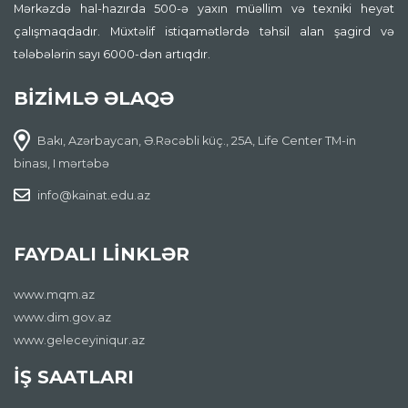
Mərkəzdə hal-hazırda 500-ə yaxın müəllim və texniki heyət
çalışmaqdadır. Müxtəlif istiqamətlərdə təhsil alan şagird və
tələbələrin sayı 6000-dən artıqdır.
BİZİMLƏ ƏLAQƏ
Bakı, Azərbaycan, Ə.Rəcəbli küç., 25A, Life Center TM-in
binası, I mərtəbə
info@kainat.edu.az
FAYDALI LİNKLƏR
www.mqm.az
www.dim.gov.az
www.geleceyiniqur.az
İŞ SAATLARI