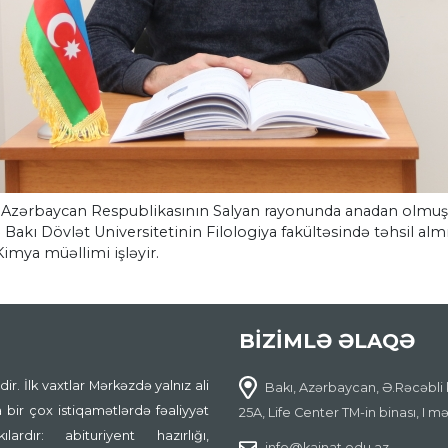
 Azərbaycan Respublikasının Salyan rayonunda anadan olmuşdur
kı Dövlət Universitetinin Filologiya fakültəsində təhsil almış
a Kimya müəllimi işləyir.
BİZİMLƏ ƏLAQƏ
ir. İlk vaxtlar Mərkəzdə yalnız ali
Bakı, Azərbaycan, Ə.Rəcəbli 
 bir çox istiqamətlərdə fəaliyyət
25A, Life Center TM-in binası, I m
ardır: abituriyent hazırlığı,
info@kainat.edu.az