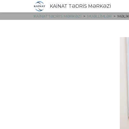
KAİNAT TƏDRİS MƏRKƏZİ
KAİNAT TƏDRİS MƏRKƏZİ
MÜƏLLIMLƏR
MƏLI