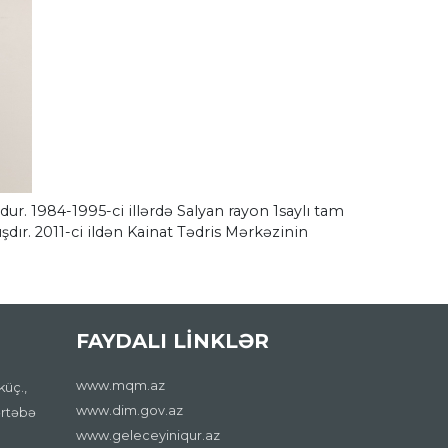
. 1984-1995-ci illərdə Salyan rayon 1saylı tam
dır. 2011-ci ildən Kainat Tədris Mərkəzinin
FAYDALI LİNKLƏR
www.mqm.az
küç.,
www.dim.gov.az
ərtəbə
www.geleceyiniqur.az