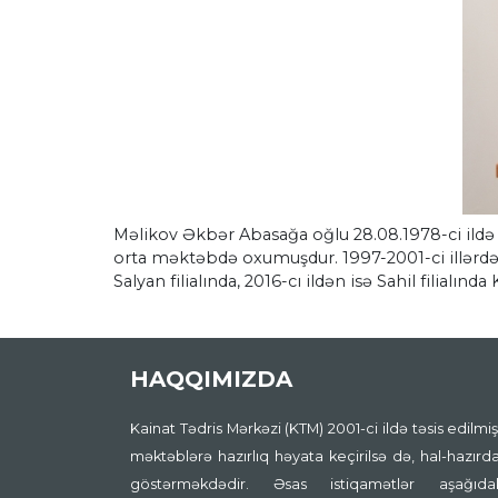
Məlikov Əkbər Abasağa oğlu 28.08.1978-ci ildə
orta məktəbdə oxumuşdur. 1997-2001-ci illərdə Ba
Salyan filialında, 2016-cı ildən isə Sahil filialınd
HAQQIMIZDA
Kainat Tədris Mərkəzi (KTM) 2001-ci ildə təsis edilmişd
məktəblərə hazırlıq həyata keçirilsə də, hal-hazırda
göstərməkdədir. Əsas istiqamətlər aşağıdakıl